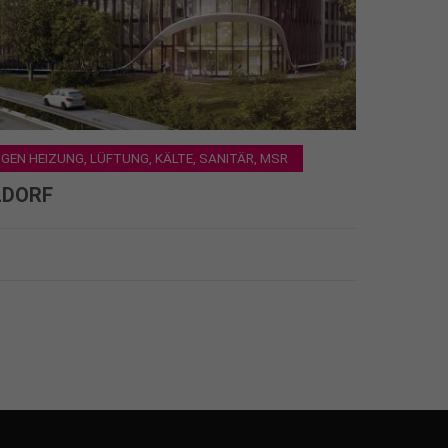
EN HEIZUNG, LÜFTUNG, KÄLTE, SANITÄR, MSR
LDORF
Fa. Oertel und Prümm