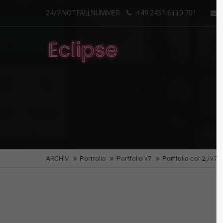
24/7 NOTFALLNUMMER
+49 2451 6110 701
Login
Supp
Benutzername
Lorem i
2
Passwort
Angemeldet bleiben
We offe
ARCHIV
Portfolio
Portfolio v7
Portfolio col-2 /v7
Mon - F
Anmelden
Register
|
Lost your password?