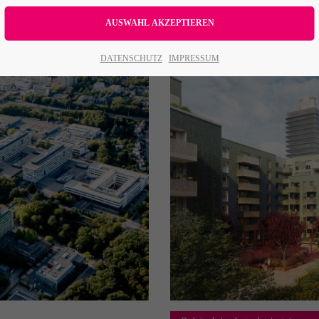
All
Logo
Web
Print
Video
DATENSCHUTZ
IMPRESSUM