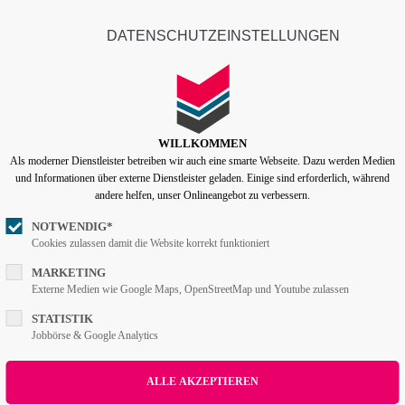
info@lentzen-partner.de
Company
DATENSCHUTZEINSTELLUNGEN
ort
Get in touch
Home
Features
Pages
Portfoli
psum dolor sit amet:
Cybersteel Inc.
376-293 City Road, Suite 600
San Francisco, CA 94102
WILLKOMMEN
Als moderner Dienstleister betreiben wir auch eine smarte Webseite. Dazu werden Medien
4h
und Informationen über externe Dienstleister geladen. Einige sind erforderlich, während
/ 365days
Have any questions?
andere helfen, unser Onlineangebot zu verbessern.
+44 1234 567 890
NOTWENDIG*
Cookies zulassen damit die Website korrekt funktioniert
Drop us a line
info@yourdomain.com
r support for our customers
MARKETING
Externe Medien wie Google Maps, OpenStreetMap und Youtube zulassen
ri 8:00am - 5:00pm
(GMT +1)
STATISTIK
Jobbörse & Google Analytics