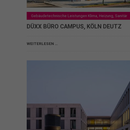
Gebäudetechnische Leistungen Klima, Heizung, Sanitär
DÜXX BÜRO CAMPUS, KÖLN DEUTZ
DÜXX BÜRO CAMPUS, KÖLN DEUTZ
WEITERLESEN …