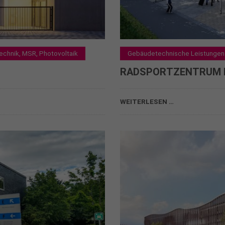
echnik, MSR, Photovoltaik
Gebäudetechnische Leistungen L
RADSPORTZENTRUM 
RADSPORTZENTRUM KÖLN
WEITERLESEN …