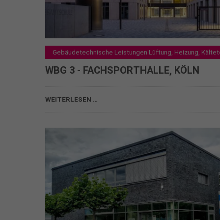
Gebäudetechnische Leistungen Lüftung, Heizung, Kältet
WBG 3 - FACHSPORTHALLE, KÖLN
WBG 3 - FACHSPORTHALLE, KÖLN
WEITERLESEN …