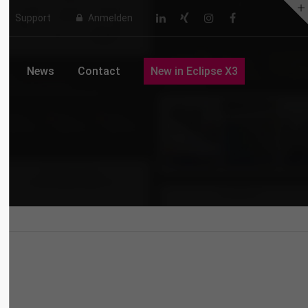
Support
Anmelden
About us
o
News
Contact
New in Eclipse X3
Lorem ipsum dolor sit amet,
consectetuer adipiscing elit.
Aenean commodo ligula eget dolor.
Aenean massa. Cum sociis natoque
penatibus et magnis dis parturient
montes, nascetur ridiculus mus.
Donec quam felis, ultricies nec.