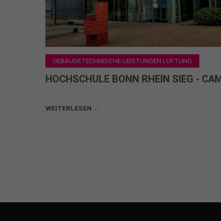
GEBÄUDETECHNISCHE-LEISTUNGEN LÜFTUNG
HOCHSCHULE BONN RHEIN SIEG - CA
Sanierung Laborbelüftung, Lüftung
WEITERLESEN …