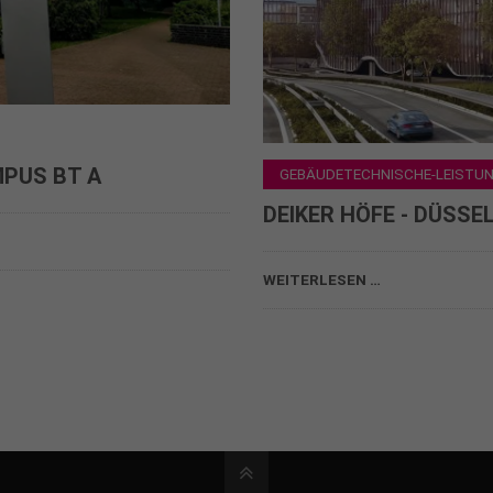
MPUS BT A
GEBÄUDETECHNISCHE-LEISTUNG
DEIKER HÖFE - DÜSSE
TGA Arbeitsgemeinschaft mit 
WEITERLESEN …