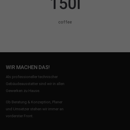
150l
coffee
WIR MACHEN DAS!
Als professioneller technischer
Gebäudeausstatter sind wir in allen
Gewerken zu Hause.
Ob Beratung & Konzeption, Planer
und Umsetzer stehen wir immer an
vorderster Front.