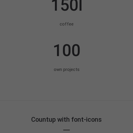
150l
+44 1234 567 890
Drop us a line
info@yourdomain.com
coffee
About us
100
Lorem ipsum dolor sit amet, consectetuer
adipiscing elit.
Aenean commodo ligula eget dolor. Aenean massa.
own projects
Cum sociis natoque penatibus et magnis dis
parturient montes, nascetur ridiculus mus. Donec
quam felis, ultricies nec.
Countup with font-icons