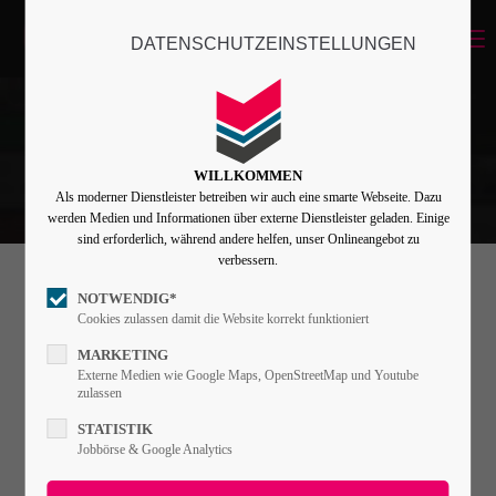
Menu
DATENSCHUTZEINSTELLUNGEN
Login
Benutzername
WILLKOMMEN
Als moderner Dienstleister betreiben wir auch eine smarte Webseite. Dazu
Passwort
werden Medien und Informationen über externe Dienstleister geladen. Einige
sind erforderlich, während andere helfen, unser Onlineangebot zu
verbessern.
NOTWENDIG*
Animated Countup
Angemeldet bleiben
Cookies zulassen damit die Website korrekt funktioniert
MARKETING
Externe Medien wie Google Maps, OpenStreetMap und Youtube
Lorem ipsum dolor sit amet, consectetuer
zulassen
Anmelden
adipiscing elit. Aenean commodo ligula eget
STATISTIK
Register
|
Lost your password?
Jobbörse & Google Analytics
dolor. Aenean massa.
Support