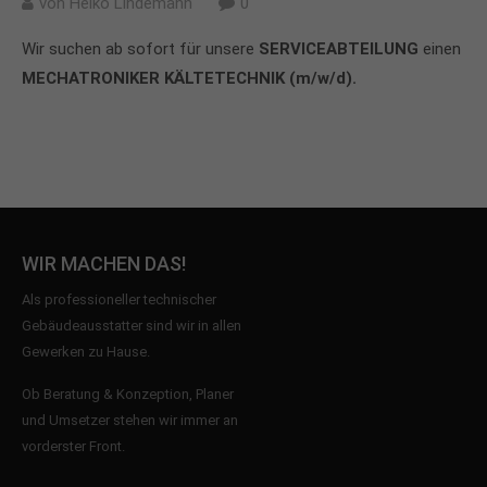
von
Heiko Lindemann
0
Wir suchen ab sofort für unsere
SERVICEABTEILUNG
einen
MECHATRONIKER KÄLTETECHNIK (m/w/d).
WIR MACHEN DAS!
Als professioneller technischer
Gebäudeausstatter sind wir in allen
Gewerken zu Hause.
Ob Beratung & Konzeption, Planer
und Umsetzer stehen wir immer an
vorderster Front.