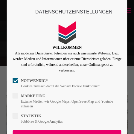
Menu
DATENSCHUTZEINSTELLUNGEN
Login
Benutzername
WILLKOMMEN
Als moderner Dienstleister betreiben wir auch eine smarte Webseite. Dazu
Passwort
werden Medien und Informationen über externe Dienstleister geladen. Einige
sind erforderlich, während andere helfen, unser Onlineangebot zu
verbessern.
NOTWENDIG*
Angemeldet bleiben
10. Jul 2026
Cookies zulassen damit die Website korrekt funktioniert
MARKETING
Externe Medien wie Google Maps, OpenStreetMap und Youtube
zulassen
Anmelden
STATISTIK
Register
|
Lost your password?
Jobbörse & Google Analytics
Support