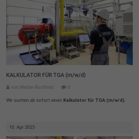
+44 1234 567 890
Drop us a line
info@yourdomain.com
About us
Lorem ipsum dolor sit amet, consectetuer
adipiscing elit.
Aenean commodo ligula eget dolor. Aenean massa.
KALKULATOR FÜR TGA (m/w/d)
Cum sociis natoque penatibus et magnis dis
parturient montes, nascetur ridiculus mus. Donec
von
Marlon Buchholz
0
quam felis, ultricies nec.
Wir suchen ab sofort einen
Kalkulator für TGA (m/w/d).
10. Apr 2025