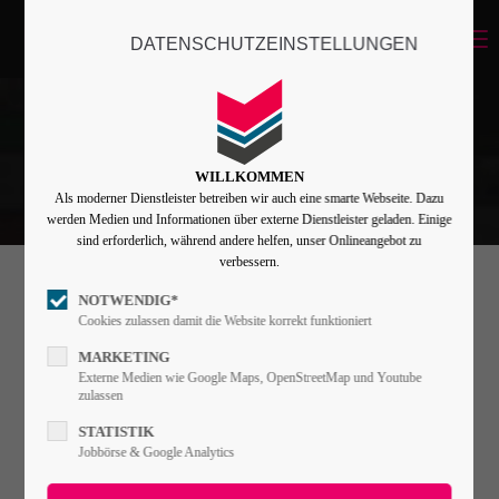
Menu
DATENSCHUTZEINSTELLUNGEN
Login
Benutzername
WILLKOMMEN
Als moderner Dienstleister betreiben wir auch eine smarte Webseite. Dazu
Passwort
werden Medien und Informationen über externe Dienstleister geladen. Einige
sind erforderlich, während andere helfen, unser Onlineangebot zu
verbessern.
NOTWENDIG*
Flipbox
Angemeldet bleiben
Cookies zulassen damit die Website korrekt funktioniert
MARKETING
Externe Medien wie Google Maps, OpenStreetMap und Youtube
Lorem ipsum dolor sit amet, consectetuer
zulassen
Anmelden
adipiscing elit. Aenean commodo ligula eget
STATISTIK
Register
|
Lost your password?
Jobbörse & Google Analytics
dolor. Aenean massa.
Support