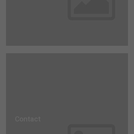
Awesome Flipbox
Lorem ipsum dolor sit amet, consectetuer
Contact
adipiscing elit. Aenean commodo ligula eget dolor.
Aenean massa.