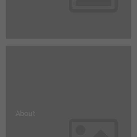
+44 1234 567 890
Drop us a line
info@yourdomain.com
About us
Lorem ipsum dolor sit amet, consectetuer
adipiscing elit.
Aenean commodo ligula eget dolor. Aenean massa.
Cum sociis natoque penatibus et magnis dis
parturient montes, nascetur ridiculus mus. Donec
quam felis, ultricies nec.
Awesome Flipbox
Lorem ipsum dolor sit amet, consectetuer
About
adipiscing elit. Aenean commodo ligula eget dolor.
Aenean massa.
Read more