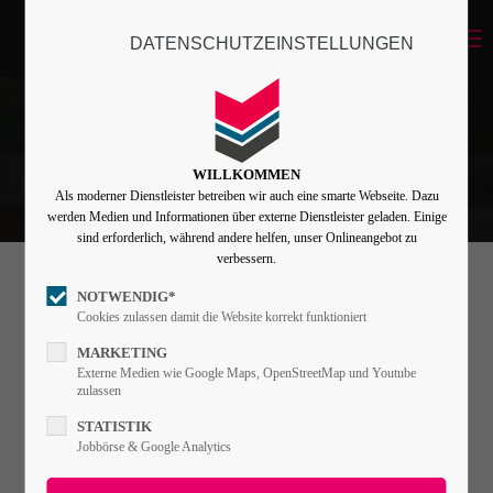
Menu
DATENSCHUTZEINSTELLUNGEN
Login
Benutzername
WILLKOMMEN
Als moderner Dienstleister betreiben wir auch eine smarte Webseite. Dazu
Passwort
werden Medien und Informationen über externe Dienstleister geladen. Einige
sind erforderlich, während andere helfen, unser Onlineangebot zu
verbessern.
NOTWENDIG*
Events - Timeline
Angemeldet bleiben
Cookies zulassen damit die Website korrekt funktioniert
MARKETING
Externe Medien wie Google Maps, OpenStreetMap und Youtube
Lorem ipsum dolor sit amet,
zulassen
Anmelden
consectetuer adipiscing elit. Aenean
STATISTIK
Register
|
Lost your password?
Jobbörse & Google Analytics
commodo ligula eget dolor. Aenean
massa.
Support