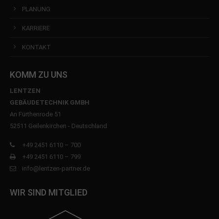
PLANUNG
KARRIERE
KONTAKT
KOMM ZU UNS
LENTZEN
GEBÄUDETECHNIK GMBH
An Fürthenrode 51
52511 Geilenkirchen - Deutschland
+49 2451 6110 – 700
+49 2451 6110 – 799
info@lentzen-partner.de
WIR SIND MITGLIED