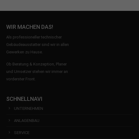
WIR MACHEN DAS!
Als professioneller technischer
Gebäudeausstatter sind wir in allen
Gewerken zu Hause.
Ob Beratung & Konzeption, Planer
und Umsetzer stehen wir immer an
vorderster Front.
SCHNELLNAVI
UNTERNEHMEN
ANLAGENBAU
SERVICE