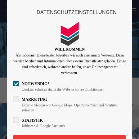
MENU
DATENSCHUTZEINSTELLUNGEN
Login
Benutzername
WILLKOMMEN
Als moderner Dienstleister betreiben wir auch eine smarte Webseite. Dazu
Passwort
werden Medien und Informationen über externe Dienstleister geladen. Einige
sind erforderlich, während andere helfen, unser Onlineangebot zu
verbessern.
NOTWENDIG*
Angemeldet bleiben
DIE WELLE
KÖLN
Cookies zulassen damit die Website korrekt funktioniert
MARKETING
Externe Medien wie Google Maps, OpenStreetMap und Youtube
zulassen
Anmelden
STATISTIK
Register
|
Lost your password?
Jobbörse & Google Analytics
Support