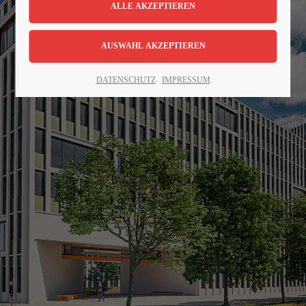
Lorem ipsum dolor sit amet:
24h
DATENSCHUTZ
IMPRESSUM
/ 365days
We offer support for our customers
Mon - Fri 8:00am - 5:00pm
(GMT +1)
Get in touch
Cybersteel Inc.
376-293 City Road, Suite 600
San Francisco, CA 94102