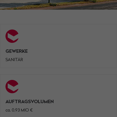
Have any questions?
+44 1234 567 890
Drop us a line
info@yourdomain.com
About us
GEWERKE
Lorem ipsum dolor sit amet, consectetuer
adipiscing elit.
SANITÄR
Aenean commodo ligula eget dolor. Aenean
massa. Cum sociis natoque penatibus et magnis
dis parturient montes, nascetur ridiculus mus.
Donec quam felis, ultricies nec.
AUFTRAGSVOLUMEN
ca. 0,93 MIO €