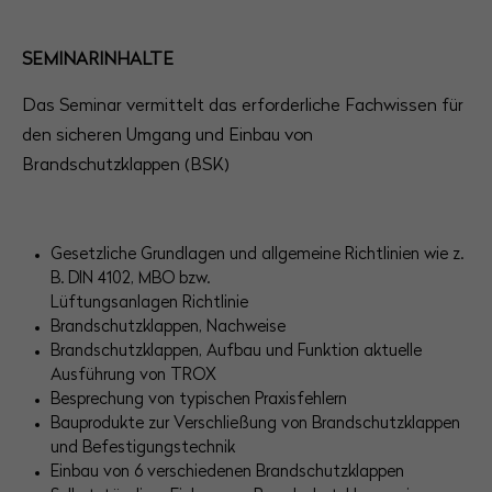
Have any questions?
+44 1234 567 890
SEMINARINHALTE
Drop us a line
Das Seminar vermittelt das erforderliche Fachwissen für
info@yourdomain.com
den sicheren Umgang und Einbau von
Brandschutzklappen (BSK)
About us
Lorem ipsum dolor sit amet, consectetuer
adipiscing elit.
Gesetzliche Grundlagen und allgemeine Richtlinien wie z.
B. DIN 4102, MBO bzw.
Aenean commodo ligula eget dolor. Aenean
Lüftungsanlagen Richtlinie
massa. Cum sociis natoque penatibus et magnis
Brandschutzklappen, Nachweise
Brandschutzklappen, Aufbau und Funktion aktuelle
dis parturient montes, nascetur ridiculus mus.
Ausführung von TROX
Donec quam felis, ultricies nec.
Besprechung von typischen Praxisfehlern
Bauprodukte zur Verschließung von Brandschutzklappen
und Befestigungstechnik
Einbau von 6 verschiedenen Brandschutzklappen