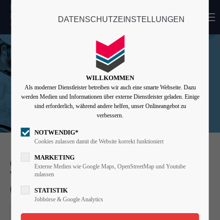
MENU
DATENSCHUTZEINSTELLUNGEN
Login
Benutzername
WILLKOMMEN
Als moderner Dienstleister betreiben wir auch eine smarte Webseite. Dazu
Passwort
werden Medien und Informationen über externe Dienstleister geladen. Einige
sind erforderlich, während andere helfen, unser Onlineangebot zu
verbessern.
NOTWENDIG*
Angemeldet bleiben
Cookies zulassen damit die Website korrekt funktioniert
MARKETING
GRUNDLAGEN UND EINBAU
Externe Medien wie Google Maps, OpenStreetMap und Youtube
VON BRANDSCHUTZKLAPPEN
zulassen
Anmelden
(BSK)
STATISTIK
Register
|
Lost your password?
Jobbörse & Google Analytics
15.09.2023, 07:30–16:30
Support