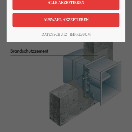
ORT: FORUM, GEILENKIRCHEN
Lorem ipsum dolor sit amet:
24h
DATENSCHUTZ
IMPRESSUM
/ 365days
We offer support for our customers
Mon - Fri 8:00am - 5:00pm
(GMT +1)
Get in touch
Cybersteel Inc.
376-293 City Road, Suite 600
San Francisco, CA 94102