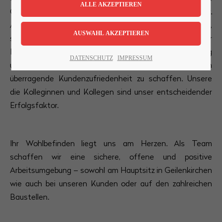
Gut die Menschen, die Mitarbeiterinnen und Mitarbeiter.
Lorem ipsum dolor sit amet:
Auch wenn wir uns täglich mit Technik beschäftigen,
steht doch der Mensch im Mittelpunkt. Sie sind unser
Herzstück – ihre Professionalität, erstklassige Leistung
24h
DATENSCHUTZ
IMPRESSUM
und Serviceorientierung sind der Schlüssel, um
/ 365days
überragende Kundenzufriedenheit zu schaffen. Unsere
die Kolleginnen und Kollegen sind unser entscheidender
Erfolgsfaktor.
We offer support for our customers
Mon - Fri 8:00am - 5:00pm
(GMT +1)
Get in touch
Ihr Wohlbefinden liegt uns am Herzen. Als Team
schaffen wir eine sichere, offene und positive
Cybersteel Inc.
Arbeitsumgebung – sowohl am Hauptsitz in Geilenkirchen
376-293 City Road, Suite 600
wie auch bei unseren Kunden oder auf den zahlreichen
San Francisco, CA 94102
Baustellen.