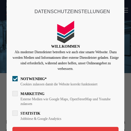
MENU
DATENSCHUTZEINSTELLUNGEN
Login
Benutzername
WILLKOMMEN
Als moderner Dienstleister betreiben wir auch eine smarte Webseite. Dazu
Passwort
werden Medien und Informationen über externe Dienstleister geladen. Einige
sind erforderlich, während andere helfen, unser Onlineangebot zu
verbessern.
NOTWENDIG*
Angemeldet bleiben
Cookies zulassen damit die Website korrekt funktioniert
LENTZEN & PARTNER
ALS
MARKETING
ARBEITGEBER
Externe Medien wie Google Maps, OpenStreetMap und Youtube
zulassen
Anmelden
STATISTIK
Register
|
Lost your password?
Jobbörse & Google Analytics
Der Wert eines Unternehmens wird häufig in Bilanzen
Support
oder Aktienkursen bemessen. Bei uns sind das höchste