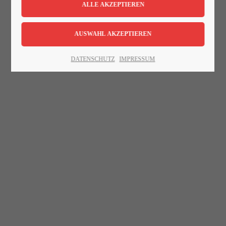
Lorem ipsum dolor sit amet:
24h
DATENSCHUTZ
IMPRESSUM
/ 365days
We offer support for our customers
Mon - Fri 8:00am - 5:00pm
(GMT +1)
Get in touch
Cybersteel Inc.
376-293 City Road, Suite 600
San Francisco, CA 94102