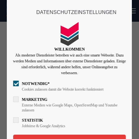
MENU
DATENSCHUTZEINSTELLUNGEN
Login
Benutzername
WILLKOMMEN
Als moderner Dienstleister betreiben wir auch eine smarte Webseite. Dazu
Passwort
werden Medien und Informationen über externe Dienstleister geladen. Einige
sind erforderlich, während andere helfen, unser Onlineangebot zu
verbessern.
NOTWENDIG*
Angemeldet bleiben
Cookies zulassen damit die Website korrekt funktioniert
MARKETING
Externe Medien wie Google Maps, OpenStreetMap und Youtube
zulassen
Anmelden
STATISTIK
Register
|
Lost your password?
Jobbörse & Google Analytics
Support