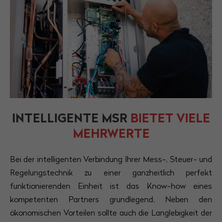
Have any questions?
+44 1234 567 890
Drop us a line
info@yourdomain.com
About us
Lorem ipsum dolor sit amet, consectetuer
INTELLIGENTE MSR
BIETET VIELE
adipiscing elit.
MEHRWERTE
Aenean commodo ligula eget dolor. Aenean
massa. Cum sociis natoque penatibus et magnis
Bei der intelligenten Verbindung Ihrer Mess-, Steuer- und
dis parturient montes, nascetur ridiculus mus.
Regelungstechnik zu einer ganzheitlich perfekt
Donec quam felis, ultricies nec.
funktionierenden Einheit ist das Know-how eines
kompetenten Partners grundlegend. Neben den
ökonomischen Vorteilen sollte auch die Langlebigkeit der