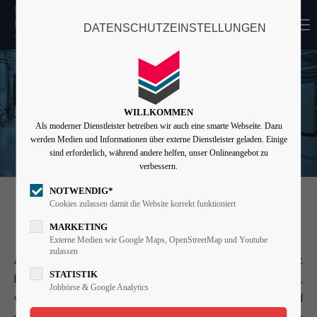
MENU
DATENSCHUTZEINSTELLUNGEN
Login
Benutzername
WILLKOMMEN
Als moderner Dienstleister betreiben wir auch eine smarte Webseite. Dazu
Passwort
werden Medien und Informationen über externe Dienstleister geladen. Einige
sind erforderlich, während andere helfen, unser Onlineangebot zu
verbessern.
NOTWENDIG*
Angemeldet bleiben
MESS-, STEUER- &
Cookies zulassen damit die Website korrekt funktioniert
REGELUNGSTECHNIK (MSR)
MARKETING
Externe Medien wie Google Maps, OpenStreetMap und Youtube
zulassen
Anmelden
Automation und Digitalisierung durch MSR-Technik ist
STATISTIK
heute bei vielen Industriegebäuden selbstverständlich,
Register
|
Lost your password?
Jobbörse & Google Analytics
weil sie die Effizienz Ihrer Gebäudetechnik entscheidend
Support