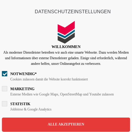
info@lentzen-partner.de
DATENSCHUTZEINSTELLUNGEN
ort
Get in touch
START
UNTERNEHMEN
psum dolor sit amet:
Cybersteel Inc.
376-293 City Road, Suite 6
WILLKOMMEN
San Francisco, CA 94102
Als moderner Dienstleister betreiben wir auch eine smarte Webseite. Dazu werden Medien
4h
und Informationen über externe Dienstleister geladen. Einige sind erforderlich, während
/ 365days
andere helfen, unser Onlineangebot zu verbessern.
Have any questions?
+44 1234 567 890
NOTWENDIG*
Cookies zulassen damit die Website korrekt funktioniert
Drop us a line
MARKETING
 support for our customers
info@yourdomain.com
Externe Medien wie Google Maps, OpenStreetMap und Youtube zulassen
i 8:00am - 5:00pm
(GMT +1)
STATISTIK
TDETAIL
Jobbörse & Google Analytics