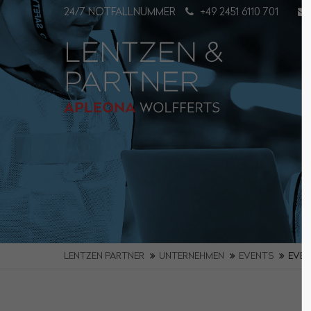
24/7 NOTFALLNUMMER
+49 2451 6110 701
Login
Supp
Benutzername
Lorem i
2
Passwort
Angemeldet bleiben
We offer
Mon - Fr
LENTZEN PARTNER
UNTERNEHMEN
EVENTS
EVEN
Anmelden
Register
|
Lost your password?