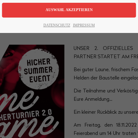
2.0
16.06.2023, 14:00–20:00
DATENSCHUTZ
IMPRESSUM
ORT: GEILENKIRCHEN
UNSER 2. OFFIZIELLE
PARTNER STARTET AM FREIT
Bei guter Laune, frischem Fa
Helden der Baustelle eingel
Die Teilnahme und Verköstigu
Eure Anmeldung...
Ein kleiner Rückblick zu unse
Am Freitag, den 18.11.202
Feierabend um 14 Uhr traten