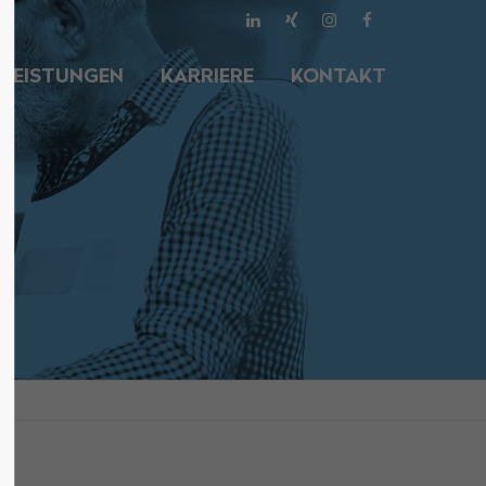
About us
LEISTUNGEN
KARRIERE
KONTAKT
Lorem ipsum dolor sit amet,
00
consectetuer adipiscing elit.
Aenean commodo ligula eget dolor.
Aenean massa. Cum sociis natoque
penatibus et magnis dis parturient
montes, nascetur ridiculus mus.
Donec quam felis, ultricies nec.