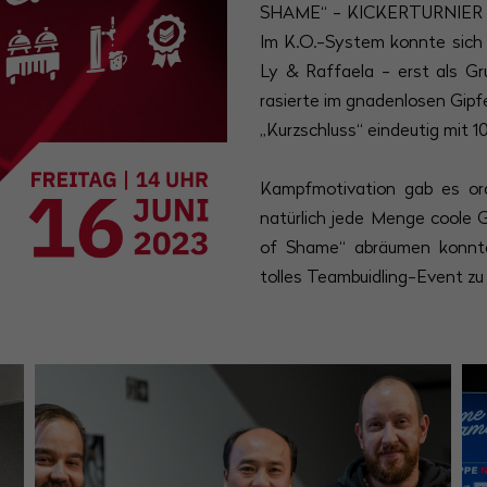
SHAME“ - KICKERTURNIER i
Im K.O.-System konnte sic
Ly & Raffaela - erst als Gru
rasierte im gnadenlosen Gipf
„Kurzschluss“ eindeutig mit 10
Kampfmotivation gab es ord
natürlich jede Menge coole G
of Shame“ abräumen konnte
tolles Teambuidling-Event z