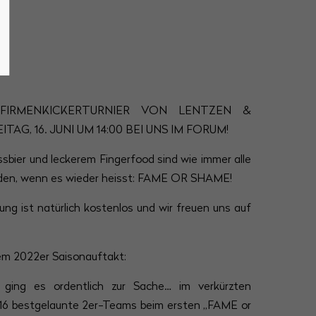
S FIRMENKICKERTURNIER VON LENTZEN &
AG, 16. JUNI UM 14:00 BEI UNS IM FORUM!
ssbier und leckerem Fingerfood sind wie immer alle
aden, wenn es wieder heisst: FAME OR SHAME!
ng ist natürlich kostenlos und wir freuen uns auf
rem 2022er Saisonauftakt:
2 ging es ordentlich zur Sache… im verkürzten
 16 bestgelaunte 2er-Teams beim ersten „FAME or