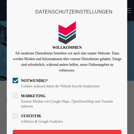
MENU
DATENSCHUTZEINSTELLUNGEN
Login
Benutzername
WILLKOMMEN
Als moderner Dienstleister betreiben wir auch eine smarte Webseite. Dazu
Passwort
werden Medien und Informationen über externe Dienstleister geladen. Einige
sind erforderlich, während andere helfen, unser Onlineangebot zu
verbessern.
NOTWENDIG*
Angemeldet bleiben
Cookies zulassen damit die Website korrekt funktioniert
MARKETING
KICKERTURNIER
Externe Medien wie Google Maps, OpenStreetMap und Youtube
zulassen
Anmelden
19.11.2022, 14:00–19:00
STATISTIK
Register
|
Lost your password?
ORT: GEILENKIRCHEN
Jobbörse & Google Analytics
Support