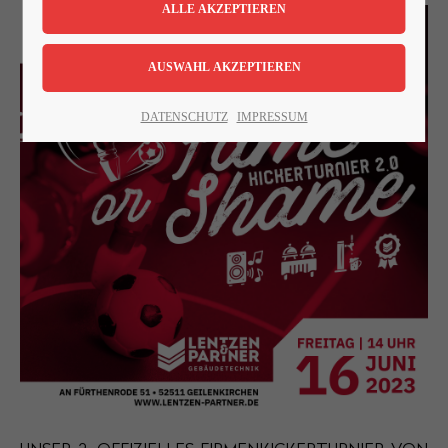
Lorem ipsum dolor sit amet:
24h
DATENSCHUTZ
IMPRESSUM
/ 365days
We offer support for our customers
Mon - Fri 8:00am - 5:00pm
(GMT +1)
Get in touch
Cybersteel Inc.
376-293 City Road, Suite 600
San Francisco, CA 94102