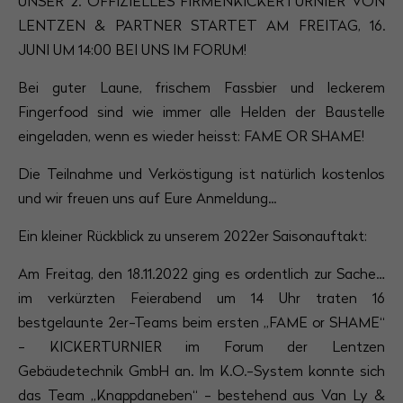
UNSER 2. OFFIZIELLES FIRMENKICKERTURNIER VON
Have any questions?
LENTZEN & PARTNER STARTET AM FREITAG, 16.
+44 1234 567 890
JUNI UM 14:00 BEI UNS IM FORUM!
Drop us a line
Bei guter Laune, frischem Fassbier und leckerem
info@yourdomain.com
Fingerfood sind wie immer alle Helden der Baustelle
eingeladen, wenn es wieder heisst: FAME OR SHAME!
About us
Die Teilnahme und Verköstigung ist natürlich kostenlos
Lorem ipsum dolor sit amet, consectetuer
und wir freuen uns auf Eure Anmeldung...
adipiscing elit.
Ein kleiner Rückblick zu unserem 2022er Saisonauftakt:
Aenean commodo ligula eget dolor. Aenean
massa. Cum sociis natoque penatibus et magnis
Am Freitag, den 18.11.2022 ging es ordentlich zur Sache…
dis parturient montes, nascetur ridiculus mus.
im verkürzten Feierabend um 14 Uhr traten 16
Donec quam felis, ultricies nec.
bestgelaunte 2er-Teams beim ersten „FAME or SHAME“
- KICKERTURNIER im Forum der Lentzen
Gebäudetechnik GmbH an. Im K.O.-System konnte sich
das Team „Knappdaneben“ - bestehend aus Van Ly &